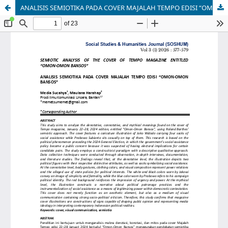
ANALISIS SEMIOTIKA PADA COVER MAJALAH TEMPO EDISI “OMON-OMON BANSOS”